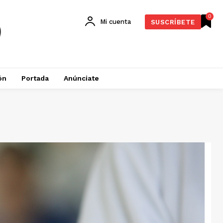
0
Mi cuenta
SUSCRÍBETE
ón
Portada
Anúnciate