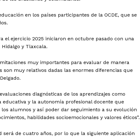
Política de privacidad
Políticas del Sitio
educación en los países participantes de la OCDE, que se
Información Propietaria / Financiaci
ños.
Mi cuenta
a el ejercicio 2025 iniciaron en octubre pasado con una
 AHORA
 Hidalgo y Tlaxcala.
limitaciones muy importantes para evaluar de manera
os son muy relativos dadas las enormes diferencias que
 Delgado.
evaluaciones diagnósticas de los aprendizajes como
ca educativa y la autonomía profesional docente que
 los alumnos y así poder dar seguimiento a su evolución
cimientos, habilidades socioemocionales y valores éticos”.
d será de cuatro años, por lo que la siguiente aplicación