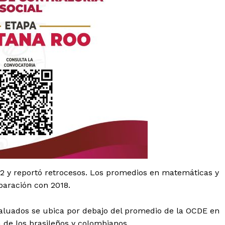
es
glo
Empresa
022 y reportó retrocesos. Los promedios en matemáticas y
paración con 2018.
Nosotros
aluados se ubica por debajo del promedio de la OCDE en
Contacto
 de los brasileños y colombianos.