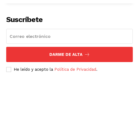
Nosotros
Contacto
Suscríbete
Política de privacidad
Políticas del Sitio
Información Propietaria / Financiación
Mi cuenta
DARME DE ALTA
He leído y acepto la
Política de Privacidad
.