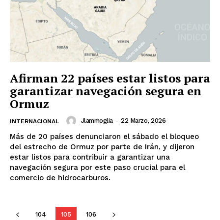
Nosotros
Contacto
Política de privacidad
Políticas del Sitio
Información Propietaria / Financiación
Afirman 22 países estar listos para
Mi cuenta
garantizar navegación segura en
Ormuz
Jlammoglia
-
22 Marzo, 2026
INTERNACIONAL
Más de 20 países denunciaron el sábado el bloqueo
del estrecho de Ormuz por parte de Irán, y dijeron
estar listos para contribuir a garantizar una
navegación segura por este paso crucial para el
comercio de hidrocarburos.
104
105
106