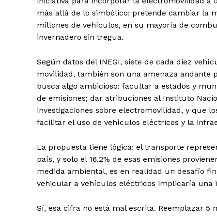
iniciativa para incorporar la electromovilidad 
más allá de lo simbólico: pretende cambiar la m
millones de vehículos, en su mayoría de combus
invernadero sin tregua.
Según datos del INEGI, siete de cada diez vehíc
movilidad, también son una amenaza andante para
busca algo ambicioso: facultar a estados y muni
de emisiones; dar atribuciones al Instituto Nac
investigaciones sobre electromovilidad, y que lo
facilitar el uso de vehículos eléctricos y la infr
La propuesta tiene lógica: el transporte repres
país, y solo el 16.2% de esas emisiones proviene
medida ambiental, es en realidad un desafío fin
vehicular a vehículos eléctricos implicaría una 
Sí, esa cifra no está mal escrita. Reemplazar 5 