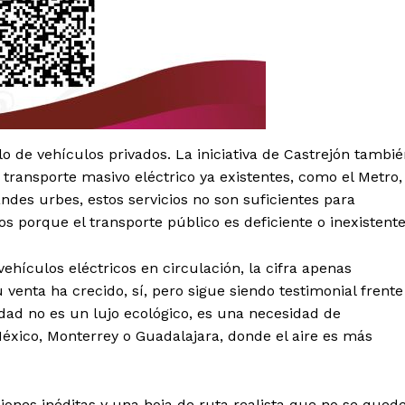
Política de privacidad
Políticas del Sitio
Información Propietaria / Financiaci
Mi cuenta
 AHORA
lo de vehículos privados. La iniciativa de Castrejón tambi
transporte masivo eléctrico ya existentes, como el Metro,
andes urbes, estos servicios no son suficientes para
 porque el transporte público es deficiente o inexistente
vehículos eléctricos en circulación, la cifra apenas
venta ha crecido, sí, pero sigue siendo testimonial frente
idad no es un lujo ecológico, es una necesidad de
xico, Monterrey o Guadalajara, donde el aire es más
rsiones inéditas y una hoja de ruta realista que no se qued