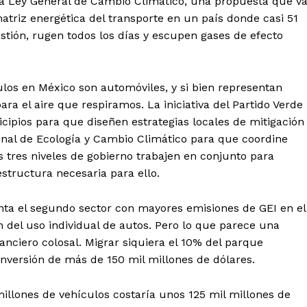
a la Ley General de Cambio Climático, una propuesta que v
atriz energética del transporte en un país donde casi 51
tión, rugen todos los días y escupen gases de efecto
ulos en México son automóviles, y si bien representan
 el aire que respiramos. La iniciativa del Partido Verde
cipios para que diseñen estrategias locales de mitigación
ional de Ecología y Cambio Climático para que coordine
s tres niveles de gobierno trabajen en conjunto para
aestructura necesaria para ello.
enta el segundo sector con mayores emisiones de GEI en el
n del uso individual de autos. Pero lo que parece una
anciero colosal. Migrar siquiera el 10% del parque
inversión de más de 150 mil millones de dólares.
millones de vehículos costaría unos 125 mil millones de