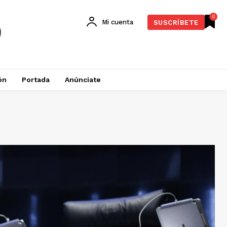
0
Mi cuenta
SUSCRÍBETE
ón
Portada
Anúnciate