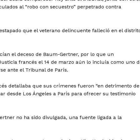
Política de privacidad
nculados al “robo con secuestro” perpetrado contra
Políticas del Sitio
Información Propietaria / Financiaci
estapado que el veterano delincuente falleció en el distrit
Mi cuenta
 AHORA
ocían el deceso de Baum-Gertner, por lo que un
 Justicia francés el 14 de marzo aún lo incluía como uno 
e ante el Tribunal de París.
ancés detallaba que sus crímenes fueron “en detrimento de
ajar desde Los Ángeles a París para ofrecer su testimonio
ertner no ha sido divulgada, una fuente ligada a la