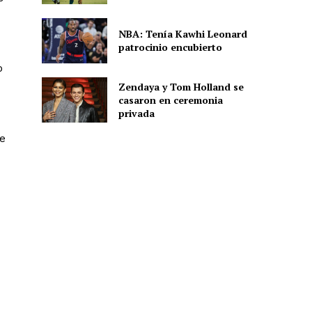
NBA: Tenía Kawhi Leonard
patrocinio encubierto
ón
o
Zendaya y Tom Holland se
casaron en ceremonia
privada
de