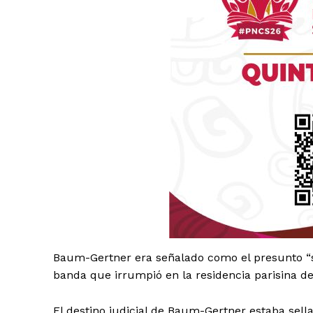
Luc
Del Si
Baum-Gertner era señalado como el presunto “
banda que irrumpió en la residencia parisina de
El destino judicial de Baum-Gertner estaba sell