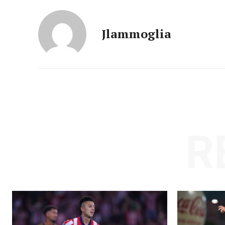
Jlammoglia
R