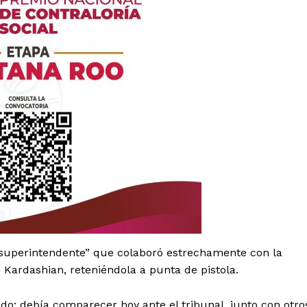
es
glo
Empresa
superintendente” que colaboró estrechamente con la
 Kardashian, reteniéndola a punta de pistola.
Nosotros
Contacto
ado: debía comparecer hoy ante el tribunal, junto con otro