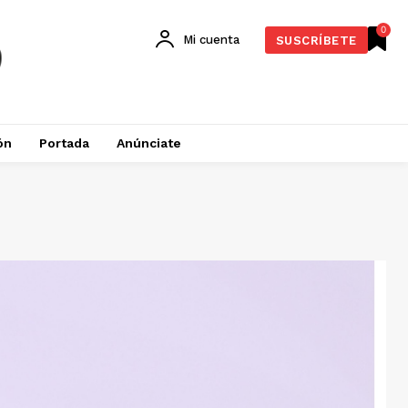
0
Mi cuenta
SUSCRÍBETE
ón
Portada
Anúnciate