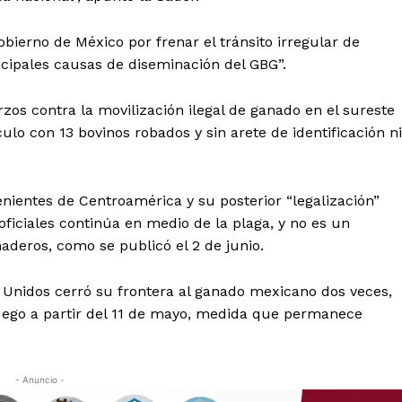
Política de privacidad
Políticas del Sitio
bierno de México por frenar el tránsito irregular de
Información Propietaria / Financiaci
ncipales causas de diseminación del GBG”.
Mi cuenta
os contra la movilización ilegal de ganado en el sureste
lo con 13 bovinos robados y sin arete de identificación ni
 AHORA
enientes de Centroamérica y su posterior “legalización”
ficiales continúa en medio de la plaga, y no es un
deros, como se publicó el 2 de junio.
 Unidos cerró su frontera al ganado mexicano dos veces,
luego a partir del 11 de mayo, medida que permanece
- Anuncio -