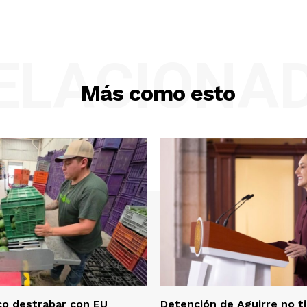
ELACIONA
Más como esto
co destrabar con EU
Detención de Aguirre no t