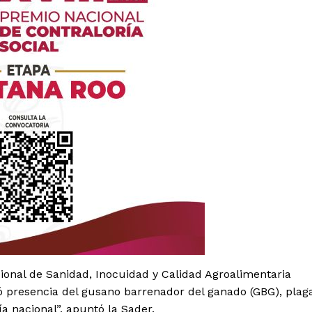
es
glo
Empresa
cional de Sanidad, Inocuidad y Calidad Agroalimentaria
Nosotros
tó presencia del gusano barrenador del ganado (GBG), plag
Contacto
a nacional”, apuntó la Sader.