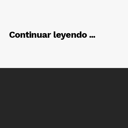
RELACIONADO
Continuar leyendo ...
Luces
Del Siglo