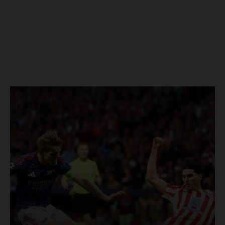
SUSCRÍBETE AHORA
Empresa
Nosotros
Contacto
Política de privacidad
Políticas del Sitio
Información Propietaria / Financiación
Mi cuenta