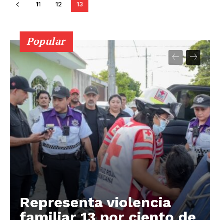
11
12
13
Popular
Representa violencia
familiar 13 por ciento de