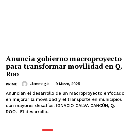
SUSCRÍBETE AHORA
Anuncia gobierno macroproyecto
Empresa
para transformar movilidad en Q.
Roo
Nosotros
Contacto
Jlammoglia
-
19 Marzo, 2025
PRIME
Política de privacidad
Anuncian el desarrollo de un macroproyecto enfocado
Políticas del Sitio
en mejorar la movilidad y el transporte en municipios
con mayores desafíos. IGNACIO CALVA CANCÚN, Q.
Información Propietaria / Financiación
ROO.- El desarrollo...
Mi cuenta