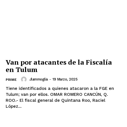
Van por atacantes de la Fiscalía
en Tulum
Luces
Del Siglo
Jlammoglia
-
19 Marzo, 2025
PRIME
Tiene identificados a quienes atacaron a la FGE en
Tulum; van por ellos. OMAR ROMERO CANCÚN, Q.
ROO.- El fiscal general de Quintana Roo, Raciel
López...