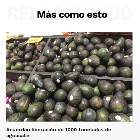
RELACIONADO
Más como esto
Luces
Del Siglo
Acuerdan liberación de 1000 toneladas de
aguacate