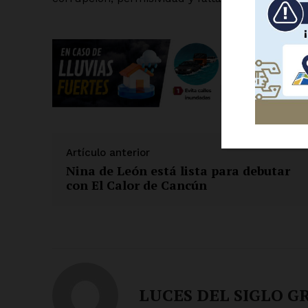
SUSCRÍBETE
Artículo anterior
Nina de León está lista para debutar
con El Calor de Cancún
LUCES DEL SIGLO G