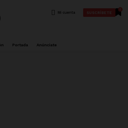
0
Mi cuenta
SUSCRÍBETE
ón
Portada
Anúnciate