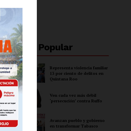
al
Lo + Popular
Representa violencia familiar
13 por ciento de delitos en
Quintana Roo
Ven cada vez más débil
‘persecución’ contra Ruffo
ón
Avanzan pueblo y gobierno
en transformar Tabasco