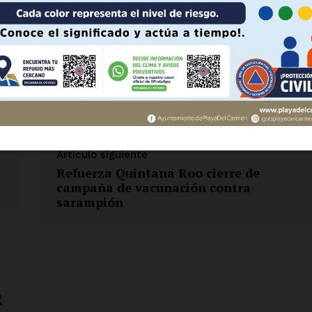
 AHORA
- Anuncio -
Artículo siguiente
Refuerza Quintana Roo cierre de
campaña de vacunación contra
sarampión
R