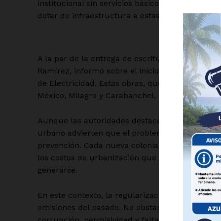
institucional sin servicios básicos; y finalmente,
dotar de infraestructura a estas zonas. Todo ell
A la par de la entrega de escrituras, la director
Ramírez, informó sobre el inicio de 22 proyectos
de Electricidad. Estas obras, que beneficiarán 
Luc
México, Milagro y Carabanchel, donde aún persis
Del Si
Aunque las autoridades destacan estos avances 
urbano advierten que el problema no radica únic
prevención. Cada nueva colonia irregular repre
los costos de urbanización que originalmente 
generarse.
En este contexto, la regularización no solo es u
omisiones del pasado. No obstante, implica qu
corrupción, permisividad y falta de planeación