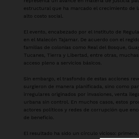
representa un avance en materia de justicia p
estructural que ha marcado el crecimiento de la
alto costo social.
El evento, encabezado por el Instituto de Regular
en el Malecón Tajamar. De acuerdo con el regido
familias de colonias como Real del Bosque, Guaya
Tucanes, Tierra y Libertad, entre otras, muchas
acceso pleno a servicios básicos.
Sin embargo, el trasfondo de estas acciones re
surgieron de manera planificada, sino como pa
irregulares originados por invasiones, venta ile
urbana sin control. En muchos casos, estos pro
actores políticos y redes de corrupción que en
de beneficio.
El resultado ha sido un círculo vicioso: primer