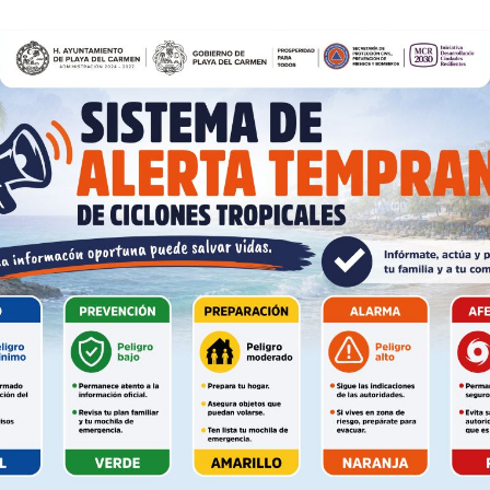
 la intervención del Estado para regularizar, urbanizar y
o financiado con recursos públicos.
- Anuncio -
a del Instituto de Regularización y Vivienda, Nora Garza
 de electrificación en coordinación con la Comisión Feder
a más de 530 familias, se concentrarán en colonias como
es
ten rezagos históricos en servicios.
glo
Empresa
como “sin precedentes”, especialistas en desarrollo
amente en la regularización, sino en la falta de
Nosotros
senta una carga futura para el erario, que deberá asumir
Contacto
correspondían a desarrolladores o que nunca debieron
Política de privacidad
Políticas del Sitio
na política social, sino también una forma de corregir
Información Propietaria / Financiaci
e los costos de décadas de desorden —marcados por
Mi cuenta
— terminan siendo absorbidos por la ciudadanía.