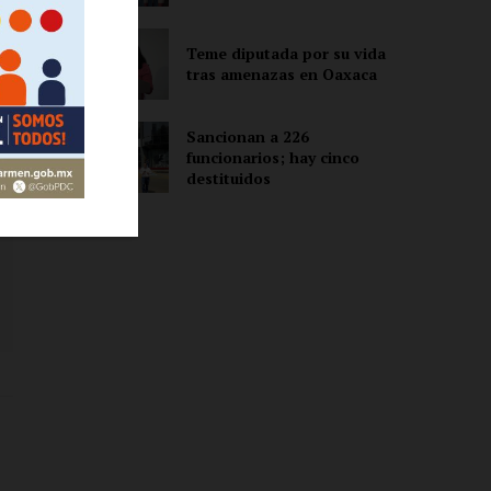
Teme diputada por su vida
tras amenazas en Oaxaca
Sancionan a 226
funcionarios; hay cinco
destituidos