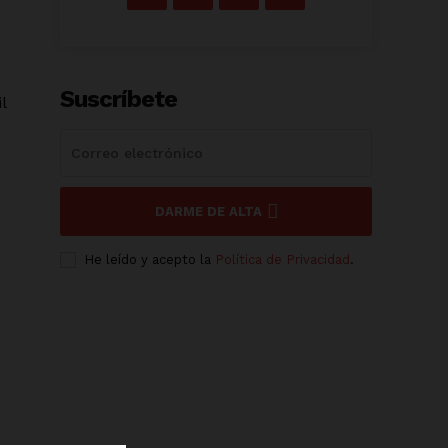
Suscríbete
l
DARME DE ALTA
He leído y acepto la
Política de Privacidad
.