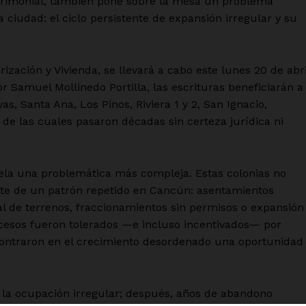
atrimonial, también pone sobre la mesa un problema
 ciudad: el ciclo persistente de expansión irregular y su
ización y Vivienda, se llevará a cabo este lunes 20 de abri
r Samuel Mollinedo Portilla, las escrituras beneficiarán a
s, Santa Ana, Los Pinos, Riviera 1 y 2, San Ignacio,
 de las cuales pasaron décadas sin certeza jurídica ni
vela una problemática más compleja. Estas colonias no
rte de un patrón repetido en Cancún: asentamientos
gal de terrenos, fraccionamientos sin permisos o expansión
cesos fueron tolerados —e incluso incentivados— por
contraron en el crecimiento desordenado una oportunidad
o, la ocupación irregular; después, años de abandono