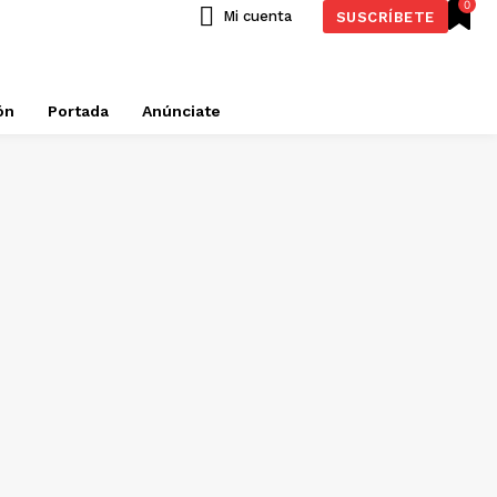
0
Mi cuenta
SUSCRÍBETE
ón
Portada
Anúnciate