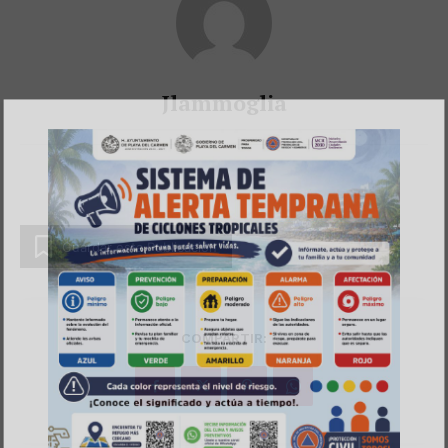
Luces
Del Siglo
Jlammoglia
Guardar esta Publicación
SUSCRÍBETE AHORA
COMPARTIR:
Empresa