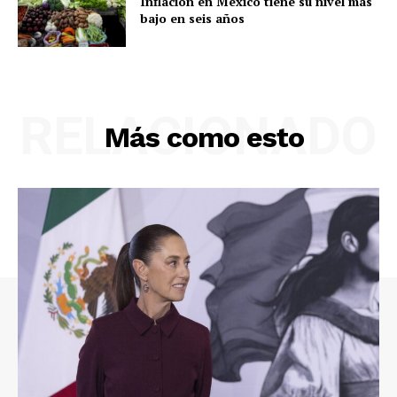
Inflación en México tiene su nivel más
bajo en seis años
RELACIONADO
Más como esto