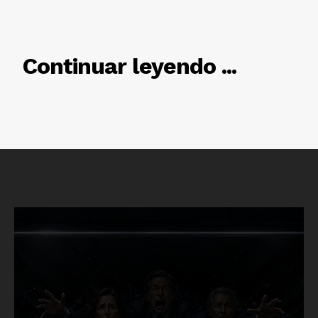
RELACIONADO
Continuar leyendo ...