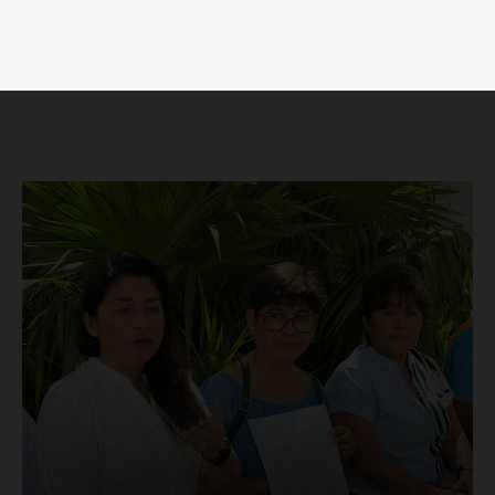
SUSCRÍBETE AHORA
Empresa
Nosotros
Contacto
Política de privacidad
Políticas del Sitio
Información Propietaria / Financiación
Mi cuenta