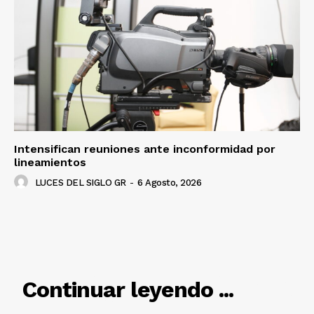
Luces
Del Siglo
Intensifican reuniones ante inconformidad por
lineamientos
LUCES DEL SIGLO GR
-
6 Agosto, 2026
RELACIONADO
Continuar leyendo ...