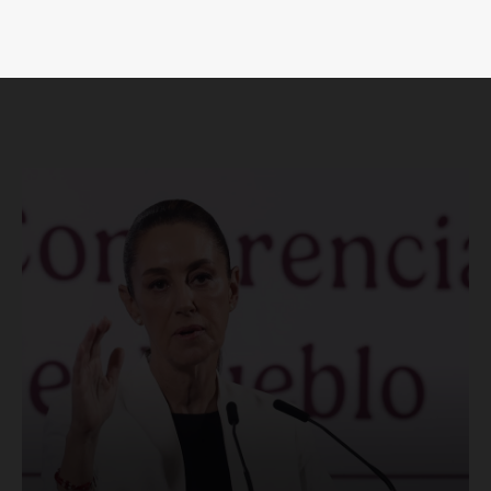
SUSCRÍBETE AHORA
Empresa
Nosotros
Contacto
Política de privacidad
Políticas del Sitio
Información Propietaria / Financiación
Mi cuenta