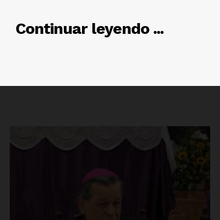
RELACIONADO
Continuar leyendo ...
Luces
Del Siglo